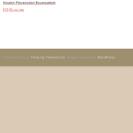
Houten Pteranodon Bouwpakket
€
19,95
incl. btw
Toevoegen
Ontwikkeld door
Think Up Themes Ltd
. Aangedreven door
WordPress
.