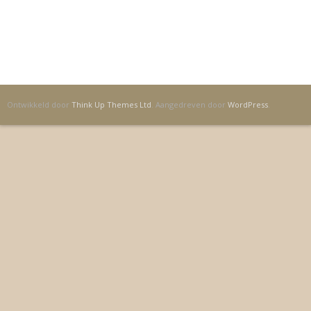
Toevoegen
Ontwikkeld door
Think Up Themes Ltd
. Aangedreven door
WordPress
.