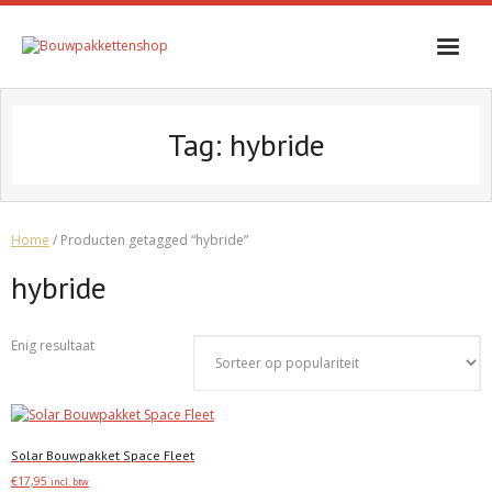
Skip
to
content
Tag:
hybride
Home
/ Producten getagged “hybride”
hybride
Enig resultaat
Solar Bouwpakket Space Fleet
€
17,95
incl. btw