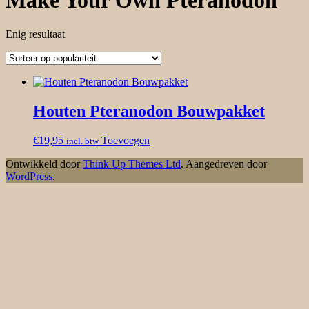
Make Your Own Pteranodon
Enig resultaat
Houten Pteranodon Bouwpakket
€
19,95
Toevoegen
incl. btw
Ontwikkeld door
Think Up Themes Ltd
. Aangedreven door
WordPress
.