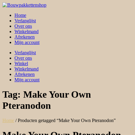
Skip
to
Home
content
Verlanglijst
Over ons
Winkelmand
Afrekenen
Mijn account
Verlanglijst
Over ons
Winkel
Winkelmand
Afrekenen
Mijn account
Tag:
Make Your Own
Pteranodon
Home
/ Producten getagged “Make Your Own Pteranodon”