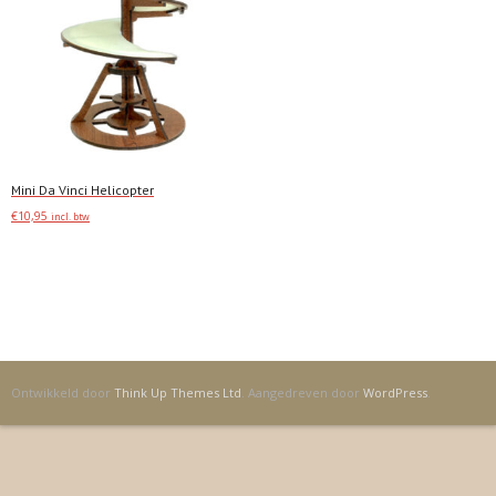
Mini Da Vinci Helicopter
€
10,95
incl. btw
Toevoegen
Ontwikkeld door
Think Up Themes Ltd
. Aangedreven door
WordPress
.