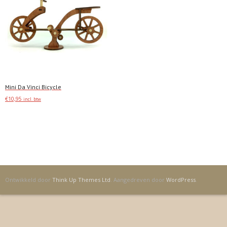
Mini Da Vinci Bicycle
€
10,95
incl. btw
Toevoegen
Ontwikkeld door
Think Up Themes Ltd
. Aangedreven door
WordPress
.