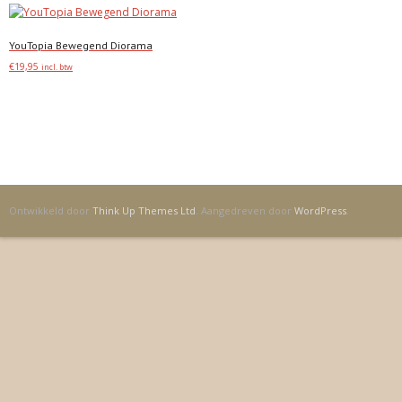
YouTopia Bewegend Diorama
€
19,95
incl. btw
Toevoegen
Ontwikkeld door
Think Up Themes Ltd
. Aangedreven door
WordPress
.