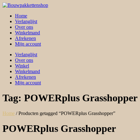
Skip
to
Home
content
Verlanglijst
Over ons
Winkelmand
Afrekenen
Mijn account
Verlanglijst
Over ons
Winkel
Winkelmand
Afrekenen
Mijn account
Tag:
POWERplus Grasshopper
Home
/ Producten getagged “POWERplus Grasshopper”
POWERplus Grasshopper