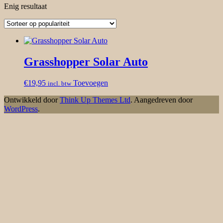
Enig resultaat
Grasshopper Solar Auto
€
19,95
Toevoegen
incl. btw
Ontwikkeld door
Think Up Themes Ltd
. Aangedreven door
WordPress
.