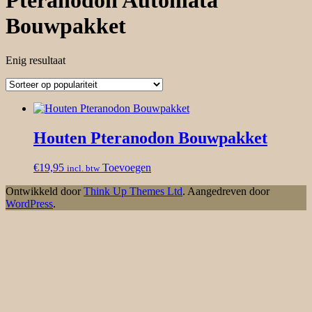
Pteranodon Automata
Bouwpakket
Enig resultaat
Houten Pteranodon Bouwpakket
€
19,95
Toevoegen
incl. btw
Ontwikkeld door
Think Up Themes Ltd
. Aangedreven door
WordPress
.