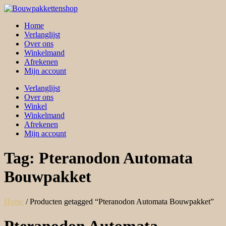
Skip
to
Home
content
Verlanglijst
Over ons
Winkelmand
Afrekenen
Mijn account
Verlanglijst
Over ons
Winkel
Winkelmand
Afrekenen
Mijn account
Tag:
Pteranodon Automata
Bouwpakket
Home
/ Producten getagged “Pteranodon Automata Bouwpakket”