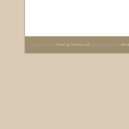
Toevoegen
Toevoeg
Ontwikkeld door
Think Up Themes Ltd
. Aangedreven door
Word