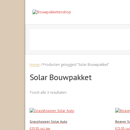
Skip
to
content
Home
/ Producten getagged “Solar Bouwpakket”
Solar Bouwpakket
Gesorteerd
Toont alle 3 resultaten
op
populariteit
Grasshopper Solar Auto
Beaver S
€
19,95
€
15,95
incl. btw
inc