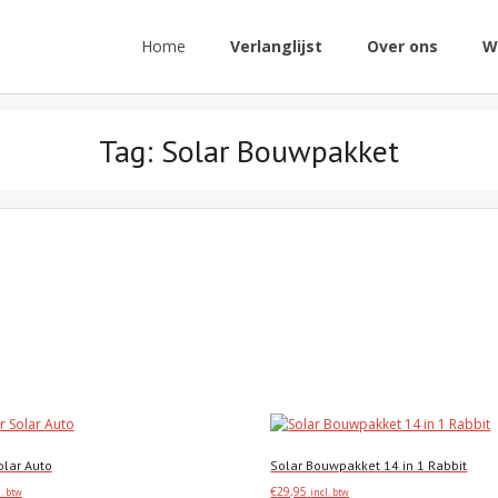
Home
Verlanglijst
Over ons
W
Tag:
Solar Bouwpakket
olar Auto
Solar Bouwpakket 14 in 1 Rabbit
€
29,95
l. btw
incl. btw