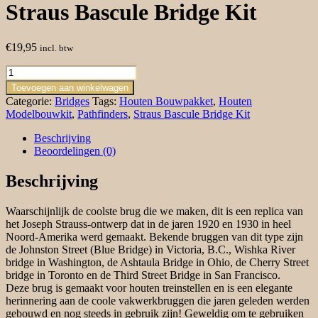
Straus Bascule Bridge Kit
€
19,95
incl. btw
Straus
Bascule
Toevoegen aan winkelwagen
Bridge
Categorie:
Bridges
Tags:
Houten Bouwpakket
,
Houten
Kit
Modelbouwkit
,
Pathfinders
,
Straus Bascule Bridge Kit
aantal
Beschrijving
Beoordelingen (0)
Beschrijving
Waarschijnlijk de coolste brug die we maken, dit is een replica van
het Joseph Strauss-ontwerp dat in de jaren 1920 en 1930 in heel
Noord-Amerika werd gemaakt. Bekende bruggen van dit type zijn
de Johnston Street (Blue Bridge) in Victoria, B.C., Wishka River
bridge in Washington, de Ashtaula Bridge in Ohio, de Cherry Street
bridge in Toronto en de Third Street Bridge in San Francisco.
Deze brug is gemaakt voor houten treinstellen en is een elegante
herinnering aan de coole vakwerkbruggen die jaren geleden werden
gebouwd en nog steeds in gebruik zijn! Geweldig om te gebruiken